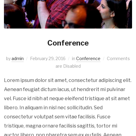
Conference
by
admin
February 29, 2016
in
Conference
Comments
are Disabled
Lorem ipsum dolor sit amet, consectetur adipiscing elit.
Aenean feugiat dictum lacus, ut hendrerit mi pulvinar
vel. Fusce id nibh at neque eleifend tristique at sit amet
libero. In aliquam in nisl nec sollicitudin. Sed
consectetur volutpat sem vitae facilisis. Fusce
tristique, magna ornare facilisis sagittis, tortor mi
auctor libero, non pharetra sem ex eu felis. Aenean