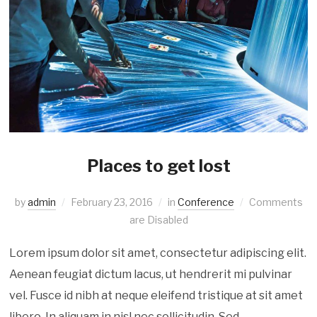
Places to get lost
by
admin
February 23, 2016
in
Conference
Comments
are Disabled
Lorem ipsum dolor sit amet, consectetur adipiscing elit.
Aenean feugiat dictum lacus, ut hendrerit mi pulvinar
vel. Fusce id nibh at neque eleifend tristique at sit amet
libero. In aliquam in nisl nec sollicitudin. Sed