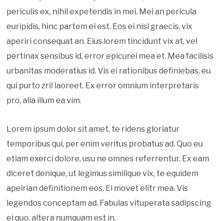
periculis ex, nihil expetendis in mei. Mei an pericula
euripidis, hinc partem ei est. Eos ei nisl graecis, vix
aperiri consequat an. Eius lorem tincidunt vix at, vel
pertinax sensibus id, error epicurei mea et. Mea facilisis
urbanitas moderatius id. Vis ei rationibus definiebas, eu
qui purto zril laoreet. Ex error omnium interpretaris
pro, alia illum ea vim.
Lorem ipsum dolor sit amet, te ridens gloriatur
temporibus qui, per enim veritus probatus ad. Quo eu
etiam exerci dolore, usu ne omnes referrentur. Ex eam
diceret denique, ut legimus similique vix, te equidem
apeirian definitionem eos. Ei movet elitr mea. Vis
legendos conceptam ad. Fabulas vituperata sadipscing
ei quo, altera numquam est in.