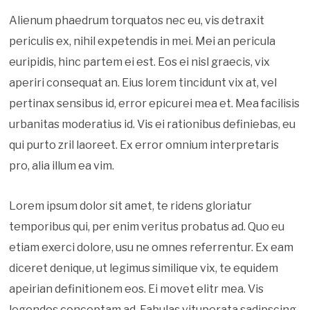
Alienum phaedrum torquatos nec eu, vis detraxit
periculis ex, nihil expetendis in mei. Mei an pericula
euripidis, hinc partem ei est. Eos ei nisl graecis, vix
aperiri consequat an. Eius lorem tincidunt vix at, vel
pertinax sensibus id, error epicurei mea et. Mea facilisis
urbanitas moderatius id. Vis ei rationibus definiebas, eu
qui purto zril laoreet. Ex error omnium interpretaris
pro, alia illum ea vim.
Lorem ipsum dolor sit amet, te ridens gloriatur
temporibus qui, per enim veritus probatus ad. Quo eu
etiam exerci dolore, usu ne omnes referrentur. Ex eam
diceret denique, ut legimus similique vix, te equidem
apeirian definitionem eos. Ei movet elitr mea. Vis
legendos conceptam ad. Fabulas vituperata sadipscing