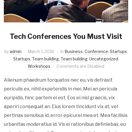
Tech Conferences You Must Visit
by
admin
March 1, 2016
in
Business
,
Conference
,
Startups
,
Startups
,
Team building
,
Team building
,
Uncategorized
,
Workshops
Comments are Disabled
Alienum phaedrum torquatos nec eu, vis detraxit
periculis ex, nihil expetendis in mei. Mei an pericula
euripidis, hinc partem ei est. Eos ei nisl graecis, vix
aperiri consequat an. Eius lorem tincidunt vix at, vel
pertinax sensibus id, error epicurei mea et. Mea facilisis
urbanitas moderatius id. Vis ei rationibus definiebas, eu