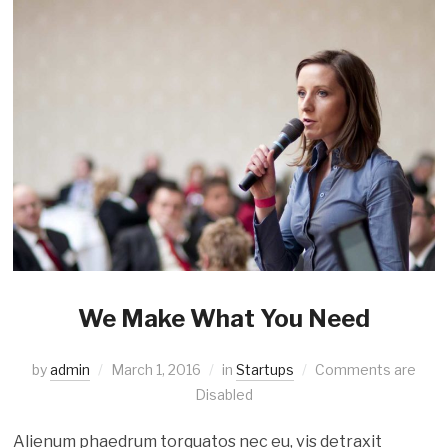
We Make What You Need
by
admin
March 1, 2016
in
Startups
Comments are
Disabled
Alienum phaedrum torquatos nec eu, vis detraxit