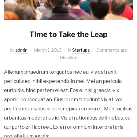
Time to Take the Leap
by
admin
March 1, 2016
in
Startups
Comments are
Disabled
Alienum phaedrum torquatos nec eu, vis detraxit
periculis ex, nihil expetendis in mei. Mei an pericula
euripidis, hinc partem ei est. Eos ei nisl graecis, vix
aperiri consequat an. Eius lorem tincidunt vix at, vel
pertinax sensibus id, error epicurei mea et. Mea facilisis
urbanitas moderatius id. Vis ei rationibus definiebas, eu
qui purto zril laoreet. Ex error omnium interpretaris
pro, alia illum ea vim.