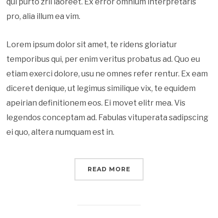
qui purto zril laoreet. Ex error omnium interpretaris
pro, alia illum ea vim.
Lorem ipsum dolor sit amet, te ridens gloriatur
temporibus qui, per enim veritus probatus ad. Quo eu
etiam exerci dolore, usu ne omnes refer rentur. Ex eam
diceret denique, ut legimus similique vix, te equidem
apeirian definitionem eos. Ei movet elitr mea. Vis
legendos conceptam ad. Fabulas vituperata sadipscing
ei quo, altera numquam est in.
READ MORE